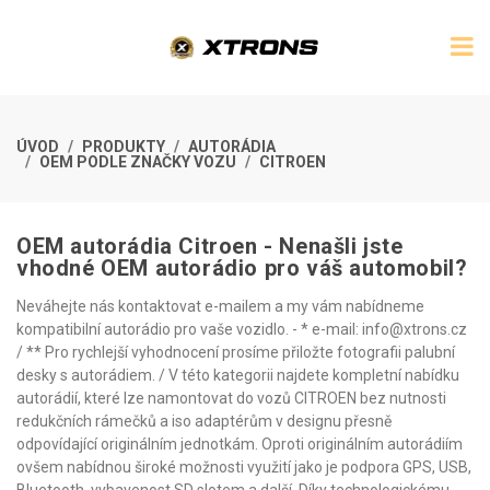
ÚVOD
PRODUKTY
AUTORÁDIA
OEM PODLE ZNAČKY VOZU
CITROEN
OEM autorádia Citroen - Nenašli jste
vhodné OEM autorádio pro váš automobil?
Neváhejte nás kontaktovat e-mailem a my vám nabídneme
kompatibilní autorádio pro vaše vozidlo. - * e-mail: info@xtrons.cz
/ ** Pro rychlejší vyhodnocení prosíme přiložte fotografii palubní
desky s autorádiem. / V této kategorii najdete kompletní nabídku
autorádií, které lze namontovat do vozů CITROEN bez nutnosti
redukčních rámečků a iso adaptérům v designu přesně
odpovídající originálním jednotkám. Oproti originálním autorádiím
ovšem nabídnou široké možnosti využití jako je podpora GPS, USB,