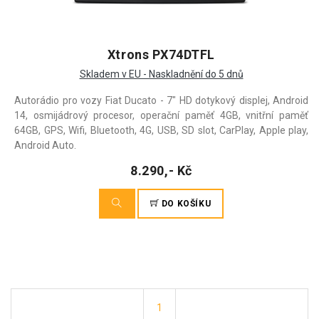
Xtrons PX74DTFL
Skladem v EU - Naskladnění do 5 dnů
Autorádio pro vozy Fiat Ducato - 7" HD dotykový displej, Android
14, osmijádrový procesor, operační paměť 4GB, vnitřní paměť
64GB, GPS, Wifi, Bluetooth, 4G, USB, SD slot, CarPlay, Apple play,
Android Auto.
8.290,- Kč
DO KOŠÍKU
1