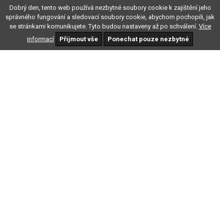
Dobrý den, tento web používá nezbytné soubory cookie k zajištění jeho
správného fungování a sledovací soubory cookie, abychom pochopili, jak
se stránkami komunikujete. Tyto budou nastaveny až po schválení.
Více
informací
Přijmout vše
Ponechat pouze nezbytné
Xtrons QLB22X3UNL
Skladem v CZ - Doručení druhý den
Autorádio pro vozy BMW X3, E83 - 12,3" HD dotykový displej IPS,
Android 13, osmijádrový procesor, operační paměť 4GB, vnitřní
paměť 64GB, DSP, GPS, Wifi, Bluetooth, RDS, 4G, USB, slot pro SD
kartu, CarPlay, Apple play, AndroidAuto.
11.490,- Kč