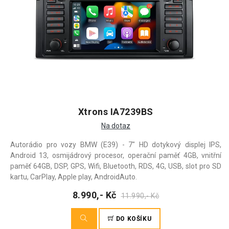
Xtrons IA7239BS
Na dotaz
Autorádio pro vozy BMW (E39) - 7" HD dotykový displej IPS,
Android 13, osmijádrový procesor, operační paměť 4GB, vnitřní
paměť 64GB, DSP, GPS, Wifi, Bluetooth, RDS, 4G, USB, slot pro SD
kartu, CarPlay, Apple play, AndroidAuto.
8.990,- Kč
11.990,- Kč
DO KOŠÍKU