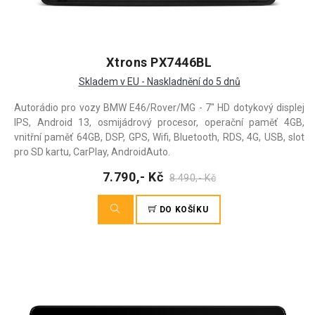
Xtrons PX7446BL
Skladem v EU - Naskladnění do 5 dnů
Autorádio pro vozy BMW E46/Rover/MG - 7" HD dotykový displej
IPS, Android 13, osmijádrový procesor, operační paměť 4GB,
vnitřní paměť 64GB, DSP, GPS, Wifi, Bluetooth, RDS, 4G, USB, slot
pro SD kartu, CarPlay, AndroidAuto.
7.790,- Kč
8.490,- Kč
DO KOŠÍKU