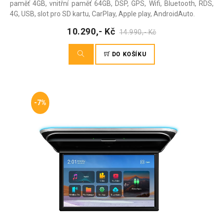
paměť 4GB, vnitřní paměť 64GB, DSP, GPS, Wifi, Bluetooth, RDS,
4G, USB, slot pro SD kartu, CarPlay, Apple play, AndroidAuto.
10.290,- Kč
14.990,- Kč
DO KOŠÍKU
-7%