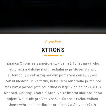
O značce
XTRONS
Značka Xtrons se zaměřuje již více než 15 let na výrobu
autorádií a dalšího multimediálního příslušenství pro
automobily s velmi zajímavým poměrem cena / výkon.
Pokud hledáte univerzální, nebo OEM autorádio přímo pro
Váš vůz a požadujete od jednotky například nejnovější OS
Android, CarPlay, Android Auto, velké interní uložiště, nebo
příjem Wifi bude pro Vás značka Xtrons skvělou volbou.
Jsme výhradní distributor pro Český a Slovenský trh.