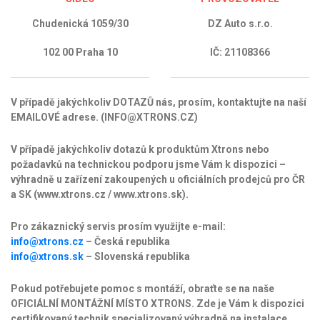
Chudenická 1059/30
DZ Auto s.r.o.
102 00 Praha 10
IČ: 21108366
V případě jakýchkoliv DOTAZŮ nás, prosím, kontaktujte na naší
EMAILOVÉ adrese. (INFO@XTRONS.CZ)
V případě jakýchkoliv dotazů k produktům Xtrons nebo
požadavků na technickou podporu jsme Vám k dispozici –
výhradně u zařízení zakoupených u oficiálních prodejců pro ČR
a SK (www.xtrons.cz / www.xtrons.sk).
Pro zákaznický servis prosím využijte e-mail:
info@xtrons.cz
– Česká republika
info@xtrons.sk
– Slovenská republika
Pokud potřebujete pomoc s montáží, obraťte se na naše
OFICIÁLNÍ MONTÁŽNÍ MÍSTO XTRONS. Zde je Vám k dispozici
certifikovaný technik specializovaný výhradně na instalace