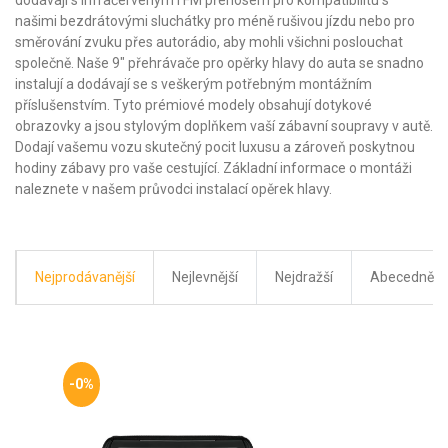
dodávají s infračerveným i FM přenosem pro kompatibilitu s
našimi bezdrátovými sluchátky pro méně rušivou jízdu nebo pro
směrování zvuku přes autorádio, aby mohli všichni poslouchat
společně. Naše 9" přehrávače pro opěrky hlavy do auta se snadno
instalují a dodávají se s veškerým potřebným montážním
příslušenstvím. Tyto prémiové modely obsahují dotykové
obrazovky a jsou stylovým doplňkem vaší zábavní soupravy v autě.
Dodají vašemu vozu skutečný pocit luxusu a zároveň poskytnou
hodiny zábavy pro vaše cestující. Základní informace o montáži
naleznete v našem průvodci instalací opěrek hlavy.
Nejprodávanější
Nejlevnější
Nejdražší
Abecedně
-0%