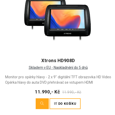
Xtrons HD908D
Skladem v EU - Naskladnění do 5 dnů
Monitor pro opěrky hlavy - 2 x 9" digitální TFT obrazovka HD Video
Opěrka hlavy do auta DVD přehrávač se vstupem HDMI
11.990,- Kč
11.990,- Kč
DO KOŠÍKU