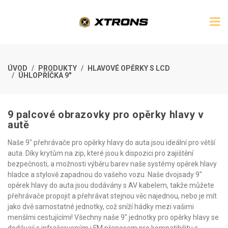
ÚVOD
PRODUKTY
HLAVOVÉ OPĚRKY S LCD
ÚHLOPŘÍČKA 9"
9 palcové obrazovky pro opěrky hlavy v
autě
Naše 9" přehrávače pro opěrky hlavy do auta jsou ideální pro větší
auta. Díky krytům na zip, které jsou k dispozici pro zajištění
bezpečnosti, a možnosti výběru barev naše systémy opěrek hlavy
hladce a stylově zapadnou do vašeho vozu. Naše dvojsady 9"
opěrek hlavy do auta jsou dodávány s AV kabelem, takže můžete
přehrávače propojit a přehrávat stejnou věc najednou, nebo je mít
jako dvě samostatné jednotky, což sníží hádky mezi vašimi
menšími cestujícími! Všechny naše 9" jednotky pro opěrky hlavy se