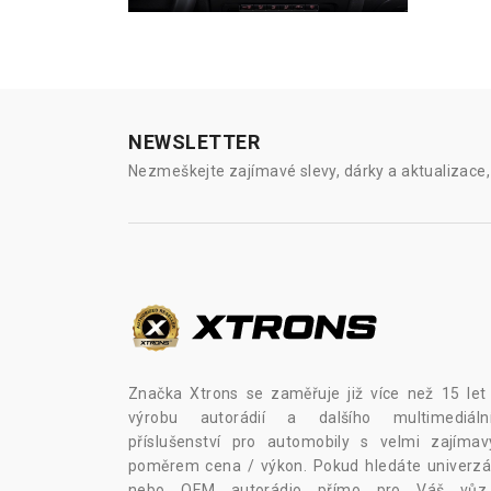
NEWSLETTER
Nezmeškejte zajímavé slevy, dárky a aktualizace, 
Značka Xtrons se zaměřuje již více než 15 let
výrobu autorádií a dalšího multimediáln
příslušenství pro automobily s velmi zajíma
poměrem cena / výkon. Pokud hledáte univerzál
nebo OEM autorádio přímo pro Váš vů