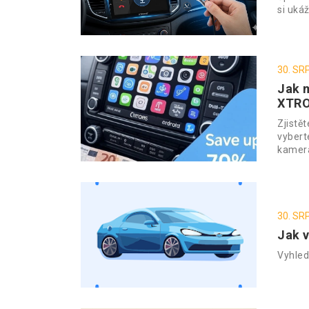
si uká
30. SR
Jak m
XTRO
Zjistě
vybert
kamer
30. SR
Jak v
Vyhled