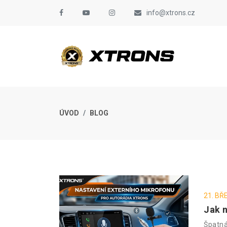
info@xtrons.cz
ÚVOD
BLOG
21. BŘ
Jak n
Špatná