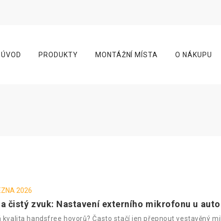
ÚVOD
PRODUKTY
MONTÁŽNÍ MÍSTA
O NÁKUPU
EZNA 2026
a čistý zvuk: Nastavení externího mikrofonu u auto
 kvalita handsfree hovorů? Často stačí jen přepnout vestavěný m