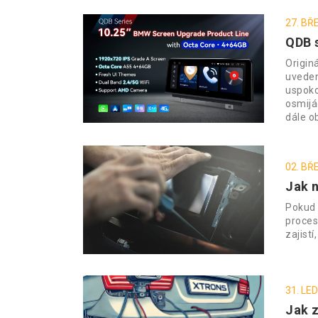
27. BŘ
QDB 
Origin
uveden
uspoko
osmijá
dále o
02. BŘ
Jak 
Pokud 
proces
zajist
31. LE
Jak 