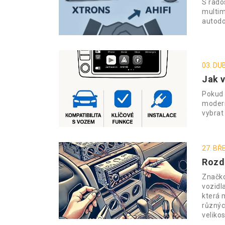
S rado
multim
autodo
03. DU
Jak 
Pokud 
modern
vybrat
27. BŘ
Rozd
Značko
vozidl
která 
různýc
velikos