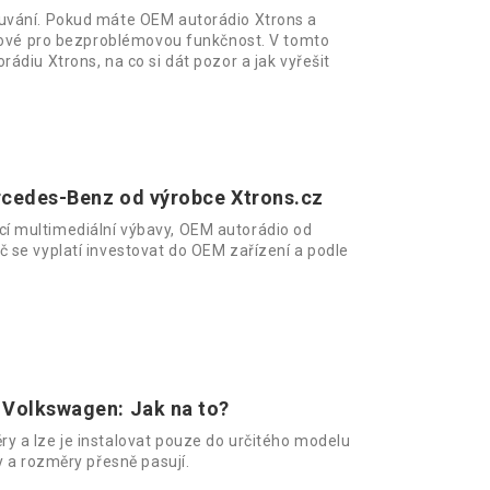
ouvání. Pokud máte OEM autorádio Xtrons a
íčové pro bezproblémovou funkčnost. V tomto
ádiu Xtrons, na co si dát pozor a jak vyřešit
rcedes-Benz od výrobce Xtrons.cz
í multimediální výbavy, OEM autorádio od
 se vyplatí investovat do OEM zařízení a podle
 Volkswagen: Jak na to?
y a lze je instalovat pouze do určitého modelu
y a rozměry přesně pasují.