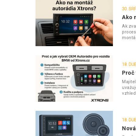
30. SR
Ako 
Ak zva
proces
montáž
18. DU
Proč 
Majite
uvažuj
vzhled
18. DU
Nová 