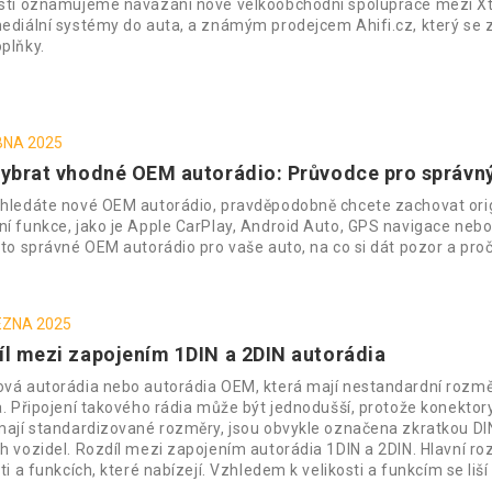
stí oznamujeme navázání nové velkoobchodní spolupráce mezi Xtr
ediální systémy do auta, a známým prodejcem Ahifi.cz, který se z
plňky.
BNA 2025
vybrat vhodné OEM autorádio: Průvodce pro správný
hledáte nové OEM autorádio, pravděpodobně chcete zachovat orig
í funkce, jako je Apple CarPlay, Android Auto, GPS navigace nebo
 to správné OEM autorádio pro vaše auto, na co si dát pozor a proč
EZNA 2025
íl mezi zapojením 1DIN a 2DIN autorádia
vá autorádia nebo autorádia OEM, která mají nestandardní rozměr
a. Připojení takového rádia může být jednodušší, protože konektory
mají standardizované rozměry, jsou obvykle označena zkratkou DIN 
h vozidel. Rozdíl mezi zapojením autorádia 1DIN a 2DIN. Hlavní rozd
ti a funkcích, které nabízejí. Vzhledem k velikosti a funkcím se liší