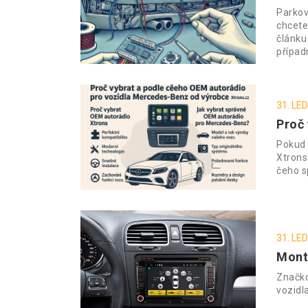
Parkov
chcete
článku
případ
31. LE
Proč
Pokud 
Xtrons
čeho s
31. LE
Mont
Značko
vozidl