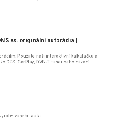
S vs. originální autorádia |
orádiím. Použijte naši interaktivní kalkulačku a
ko GPS, CarPlay, DVB-T tuner nebo cúvací
výroby vašeho auta.