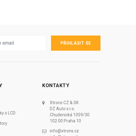
PŘIHLÁSIT SE
Y
KONTAKTY
Xtrons CZ & SK
DZ Auto s.r.o.
ky s LCD
Chudenická 1059/30
102 00 Praha 10
tory
info@xtrons.cz