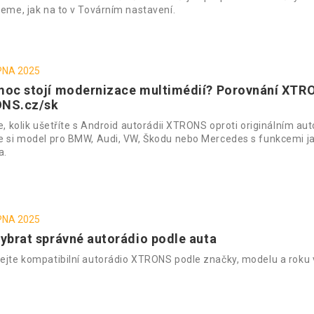
žeme, jak na to v Továrním nastavení.
PNA 2025
oc stojí modernizace multimédií? Porovnání XTRON
NS.cz/sk
te, kolik ušetříte s Android autorádii XTRONS oproti originálním aut
e si model pro BMW, Audi, VW, Škodu nebo Mercedes s funkcemi ja
a.
PNA 2025
ybrat správné autorádio podle auta
ejte kompatibilní autorádio XTRONS podle značky, modelu a roku 