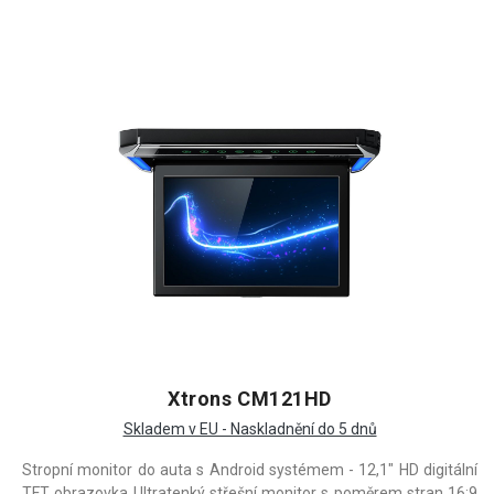
Xtrons CM121HD
Skladem v EU - Naskladnění do 5 dnů
Stropní monitor do auta s Android systémem - 12,1" HD digitální
TFT obrazovka Ultratenký střešní monitor s poměrem stran 16:9