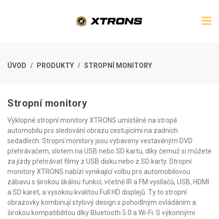
ÚVOD
PRODUKTY
STROPNÍ MONITORY
Stropní monitory
Výklopné stropní monitory XTRONS umístěné na stropě
automobilu pro sledování obrazu cestujícími na zadních
sedadlech. Stropní monitory jsou vybaveny vestavěným DVD
přehrávačem, slotem na USB nebo SD kartu, díky čemuž si můžete
za jízdy přehrávat filmy z USB disku nebo z SD karty. Stropní
monitory XTRONS nabízí vynikající volbu pro automobilovou
zábavu s širokou škálou funkcí, včetně IR a FM vysílačů, USB, HDMI
a SD karet, a vysokou kvalitou Full HD displejů. Ty to stropní
obrazovky kombinují stylový design s pohodlným ovládáním a
širokou kompatibilitou díky Bluetooth 5.0 a Wi-Fi. S výkonnými