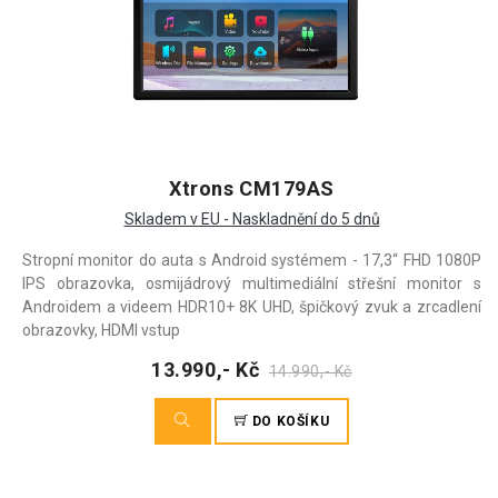
Xtrons CM179AS
Skladem v EU - Naskladnění do 5 dnů
Stropní monitor do auta s Android systémem - 17,3“ FHD 1080P
IPS obrazovka, osmijádrový multimediální střešní monitor s
Androidem a videem HDR10+ 8K UHD, špičkový zvuk a zrcadlení
obrazovky, HDMI vstup
13.990,- Kč
14.990,- Kč
DO KOŠÍKU