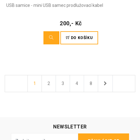
USB samice - mini USB samec prodlužovací kabel
200,- Kč
DO KOŠÍKU
Další
1
2
3
4
8
NEWSLETTER