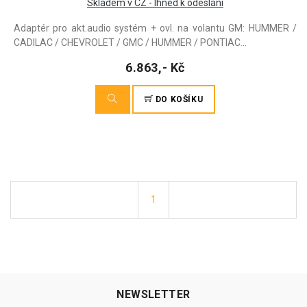
Skladem v CZ - Ihned k odeslání
Adaptér pro akt.audio systém + ovl. na volantu GM: HUMMER /
CADILAC / CHEVROLET / GMC / HUMMER / PONTIAC...
6.863,- Kč
DO KOŠÍKU
1
NEWSLETTER