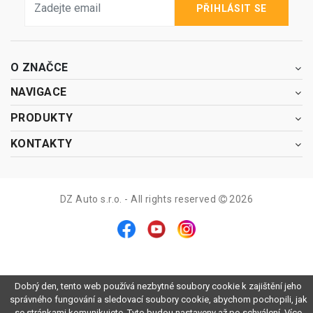
PŘIHLÁSIT SE
O ZNAČCE
NAVIGACE
PRODUKTY
KONTAKTY
DZ Auto s.r.o. - All rights reserved
2026
Dobrý den, tento web používá nezbytné soubory cookie k zajištění jeho
správného fungování a sledovací soubory cookie, abychom pochopili, jak
se stránkami komunikujete. Tyto budou nastaveny až po schválení.
Více