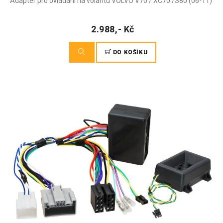
Adaptér pro ovládání na volantu VOLVO V70 / XC70 /S80 (06-11)
2.988,- Kč
DO KOŠÍKU