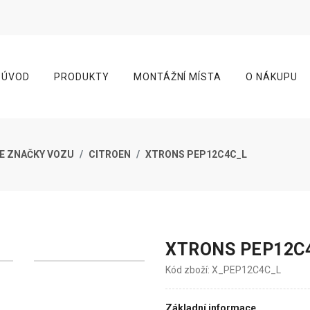
ÚVOD
PRODUKTY
MONTÁŽNÍ MÍSTA
O NÁKUPU
E ZNAČKY VOZU
CITROEN
XTRONS PEP12C4C_L
XTRONS PEP12C
Kód zboží: X_PEP12C4C_L
Základní informace