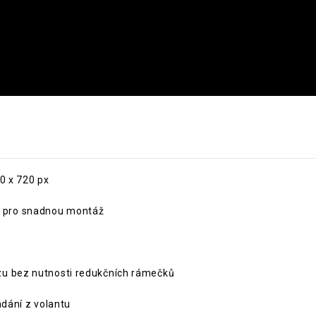
0 x 720 px
 pro snadnou montáž
zu bez nutnosti redukčních rámečků
ádání z volantu