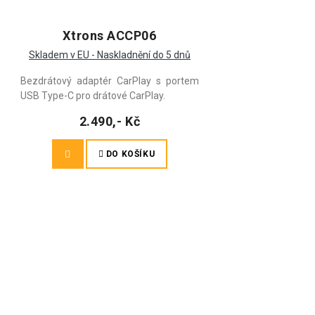
Xtrons ACCP06
Skladem v EU - Naskladnění do 5 dnů
Bezdrátový adaptér CarPlay s portem
USB Type-C pro drátové CarPlay.
2.490,- Kč
DO KOŠÍKU