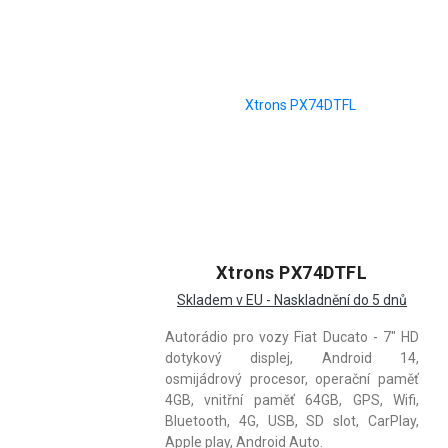
Xtrons PX74DTFL
Skladem v EU - Naskladnění do 5 dnů
Autorádio pro vozy Fiat Ducato - 7" HD
dotykový displej, Android 14,
osmijádrový procesor, operační paměť
4GB, vnitřní paměť 64GB, GPS, Wifi,
Bluetooth, 4G, USB, SD slot, CarPlay,
Apple play, Android Auto.