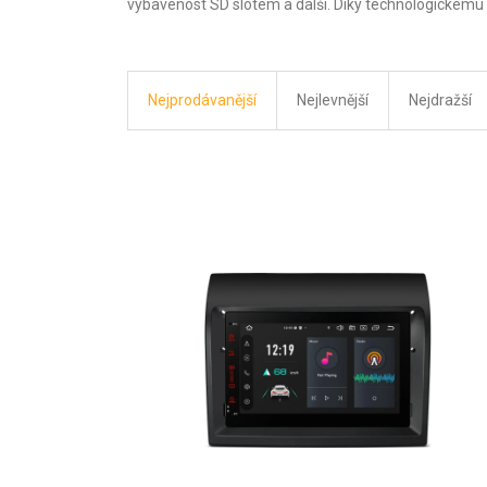
vybavenost SD slotem a další. Díky technologickému 
Nejprodávanější
Nejlevnější
Nejdražší