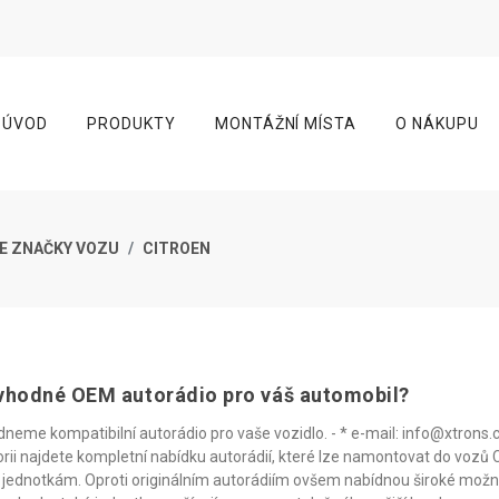
ÚVOD
PRODUKTY
MONTÁŽNÍ MÍSTA
O NÁKUPU
E ZNAČKY VOZU
CITROEN
e vhodné OEM autorádio pro váš automobil?
me kompatibilní autorádio pro vaše vozidlo. - * e-mail: info@xtrons.cz
gorii najdete kompletní nabídku autorádií, které lze namontovat do voz
 jednotkám. Oproti originálním autorádiím ovšem nabídnou široké možnos