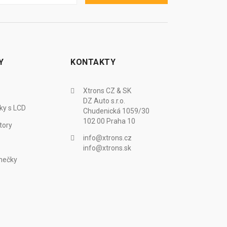
Y
KONTAKTY
Xtrons CZ & SK
DZ Auto s.r.o.
ky s LCD
Chudenická 1059/30
102 00 Praha 10
tory
info@xtrons.cz
info@xtrons.sk
mečky