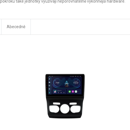
pokroku také jednotky využívají neporovnatelně výkonnější hardware.
Abecedně