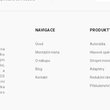
NAVIGACE
PRODUKT
Úvod
Autorádia
 na
Montážní místa
Hlavové opěr
ího
vým
O nákupu
Stropní moni
ní,
Blog
Adaptéry
z a
 OS
Kontakt
Redukční rá
rní
Příslušenství
čka
pro